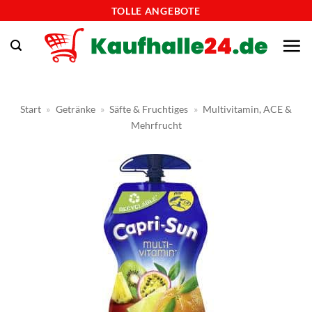
Zum
TOLLE ANGEBOTE
Inhalt
springen
Start
»
Getränke
»
Säfte & Fruchtiges
»
Multivitamin, ACE &
Mehrfrucht