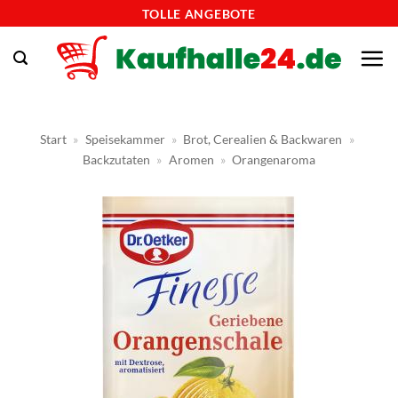
Zum
TOLLE ANGEBOTE
Inhalt
springen
Start
»
Speisekammer
»
Brot, Cerealien & Backwaren
»
Backzutaten
»
Aromen
»
Orangenaroma