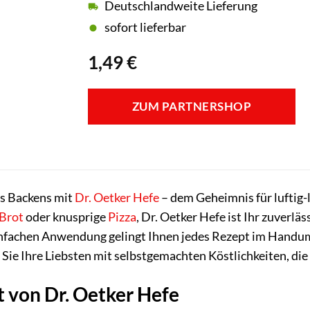
Deutschlandweite Lieferung
sofort lieferbar
1,49
€
ZUM PARTNERSHOP
es Backens mit
Dr. Oetker
Hefe
– dem Geheimnis für luftig-
Brot
oder knusprige
Pizza
, Dr. Oetker Hefe ist Ihr zuverlä
nfachen Anwendung gelingt Ihnen jedes Rezept im Handumdr
 Sie Ihre Liebsten mit selbstgemachten Köstlichkeiten, d
it von Dr. Oetker Hefe