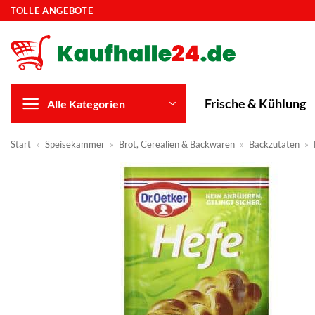
Zum
TOLLE ANGEBOTE
Inhalt
springen
Frische & Kühlung
Alle Kategorien
Start
»
Speisekammer
»
Brot, Cerealien & Backwaren
»
Backzutaten
»