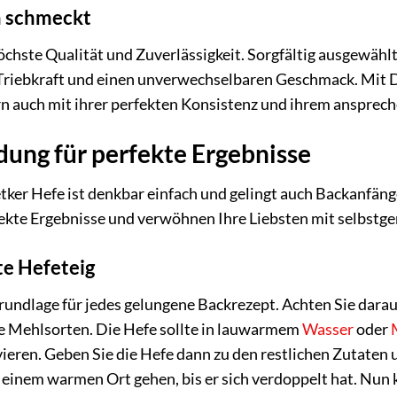
n schmeckt
 höchste Qualität und Zuverlässigkeit. Sorgfältig ausgew
Triebkraft und einen unverwechselbaren Geschmack. Mit Dr
rn auch mit ihrer perfekten Konsistenz und ihrem anspre
ung für perfekte Ergebnisse
er Hefe ist denkbar einfach und gelingt auch Backanfänge
rfekte Ergebnisse und verwöhnen Ihre Liebsten mit selbstg
te Hefeteig
 Grundlage für jedes gelungene Backrezept. Achten Sie dar
 Mehlsorten. Die Hefe sollte in lauwarmem
Wasser
oder
ieren. Geben Sie die Hefe dann zu den restlichen Zutaten 
an einem warmen Ort gehen, bis er sich verdoppelt hat. Nu