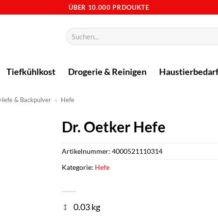
ÜBER 10.000 PRDOUKTE
Suchen
nach:
Tiefkühlkost
Drogerie & Reinigen
Haustierbedar
Hefe & Backpulver
»
Hefe
Dr. Oetker Hefe
Artikelnummer:
4000521110314
Kategorie:
Hefe
0.03 kg