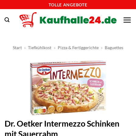
Zum
TOLLE ANGEBOTE
Inhalt
springen
Start
»
Tiefkühlkost
»
Pizza & Fertiggerichte
»
Baguettes
Dr. Oetker Intermezzo Schinken
mit Sauerrahm