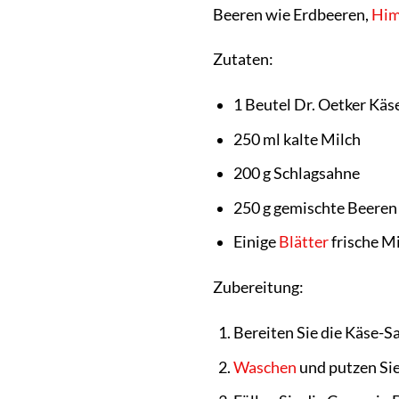
Beeren wie Erdbeeren,
Him
Zutaten:
1 Beutel Dr. Oetker Kä
250 ml kalte Milch
200 g Schlagsahne
250 g gemischte Beeren
Einige
Blätter
frische M
Zubereitung:
Bereiten Sie die Käse-
Waschen
und putzen Sie