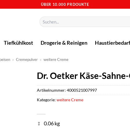
ÜBER 10.000 PRDOUKTE
Suchen
nach:
Tiefkühlkost
Drogerie & Reinigen
Haustierbedar
peisen
»
Cremepulver
»
weitere Creme
Dr. Oetker Käse-Sahne
Artikelnummer:
4000521007997
Kategorie:
weitere Creme
0.06 kg