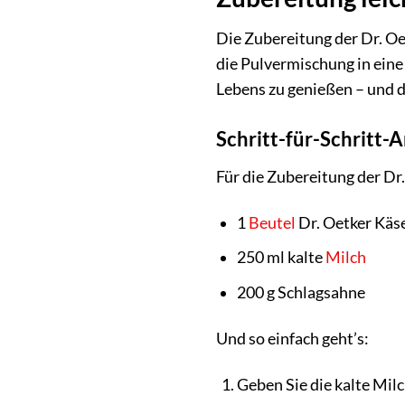
Die Zubereitung der Dr. Oe
die Pulvermischung in eine
Lebens zu genießen – und d
Schritt-für-Schritt-
Für die Zubereitung der Dr
1
Beutel
Dr. Oetker Kä
250 ml kalte
Milch
200 g Schlagsahne
Und so einfach geht’s:
Geben Sie die kalte Milc