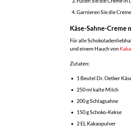
Füllen Sie die Creme in 
Garnieren Sie die Creme 
Käse-Sahne-Creme m
Für alle Schokoladenliebha
und einem Hauch von
Kak
Zutaten:
1 Beutel Dr. Oetker Kä
250 ml kalte Milch
200 g Schlagsahne
150 g Schoko-Kekse
2 EL Kakaopulver