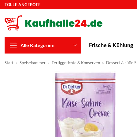
Zum
TOLLE ANGEBOTE
Inhalt
springen
Frische & Kühlung
Alle Kategorien
Start
»
Speisekammer
»
Fertiggerichte & Konserven
»
Dessert & süße S