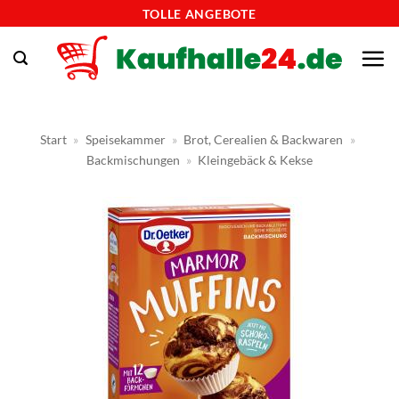
Zum
TOLLE ANGEBOTE
Inhalt
springen
Start
»
Speisekammer
»
Brot, Cerealien & Backwaren
»
Backmischungen
»
Kleingebäck & Kekse