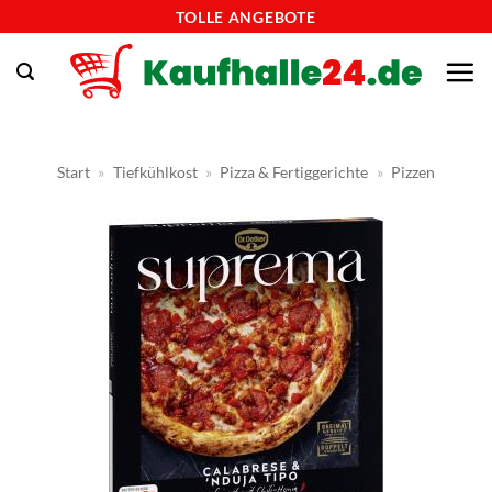
Zum
TOLLE ANGEBOTE
Inhalt
springen
Start
»
Tiefkühlkost
»
Pizza & Fertiggerichte
»
Pizzen