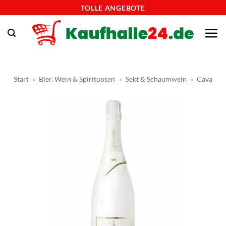
Zum
TOLLE ANGEBOTE
Inhalt
springen
Start
»
Bier, Wein & Spirituosen
»
Sekt & Schaumwein
»
Cava