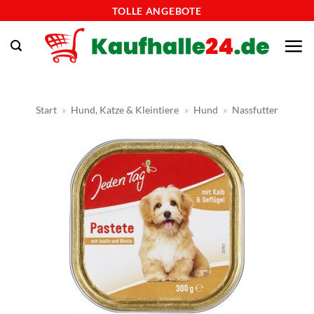
Zum
TOLLE ANGEBOTE
Inhalt
springen
Start
»
Hund, Katze & Kleintiere
»
Hund
»
Nassfutter