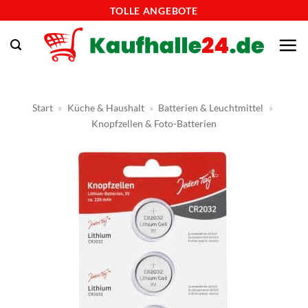
Zum
TOLLE ANGEBOTE
Inhalt
springen
Start
»
Küche & Haushalt
»
Batterien & Leuchtmittel
»
Knopfzellen & Foto-Batterien