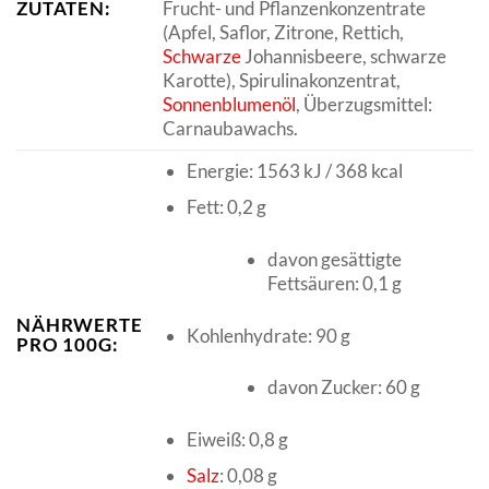
ZUTATEN:
Frucht- und Pflanzenkonzentrate
(Apfel, Saflor, Zitrone, Rettich,
Schwarze
Johannisbeere, schwarze
Karotte), Spirulinakonzentrat,
Sonnenblumenöl
, Überzugsmittel:
Carnaubawachs.
Energie: 1563 kJ / 368 kcal
Fett: 0,2 g
davon gesättigte
Fettsäuren: 0,1 g
NÄHRWERTE
Kohlenhydrate: 90 g
PRO 100G:
davon Zucker: 60 g
Eiweiß: 0,8 g
Salz
: 0,08 g