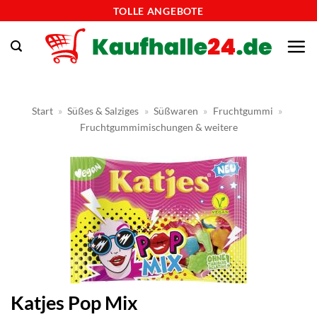
Zum
TOLLE ANGEBOTE
Inhalt
springen
Start
»
Süßes & Salziges
»
Süßwaren
»
Fruchtgummi
»
Fruchtgummimischungen & weitere
Katjes Pop Mix