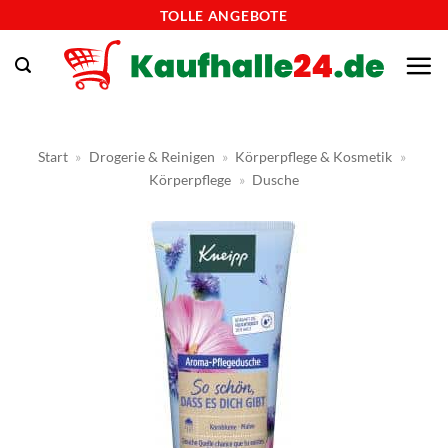
Zum
TOLLE ANGEBOTE
Inhalt
springen
Start
»
Drogerie & Reinigen
»
Körperpflege & Kosmetik
»
Körperpflege
»
Dusche