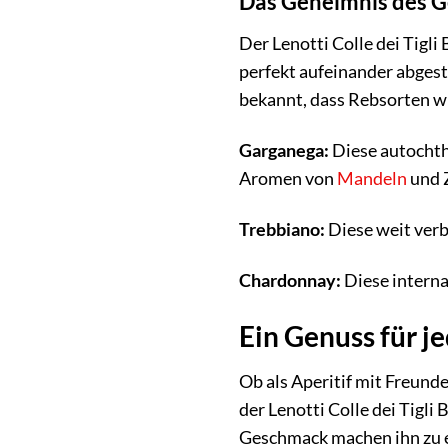
Das Geheimnis des G
Der Lenotti Colle dei Tigl
perfekt aufeinander abges
bekannt, dass Rebsorten w
Garganega:
Diese autochtho
Aromen von
Mandeln
und Z
Trebbiano:
Diese weit verb
Chardonnay:
Diese interna
Ein Genuss für j
Ob als Aperitif mit Freund
der Lenotti Colle dei Tigli 
Geschmack machen ihn zu e