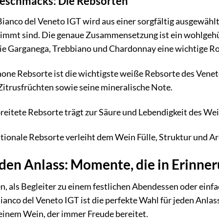
eschmacks: Die Rebsorten
i Bianco del Veneto IGT wird aus einer sorgfältig ausgewäh
timmt sind. Die genaue Zusammensetzung ist ein wohlgehüt
ie Garganega, Trebbiano und Chardonnay eine wichtige Rol
ne Rebsorte ist die wichtigste weiße Rebsorte des Veneto
itrusfrüchten sowie seine mineralische Note.
reitete Rebsorte trägt zur Säure und Lebendigkeit des Wei
tionale Rebsorte verleiht dem Wein Fülle, Struktur und 
eden Anlass: Momente, die in Erinne
en, als Begleiter zu einem festlichen Abendessen oder e
Bianco del Veneto IGT ist die perfekte Wahl für jeden Anlass
inem Wein, der immer Freude bereitet.