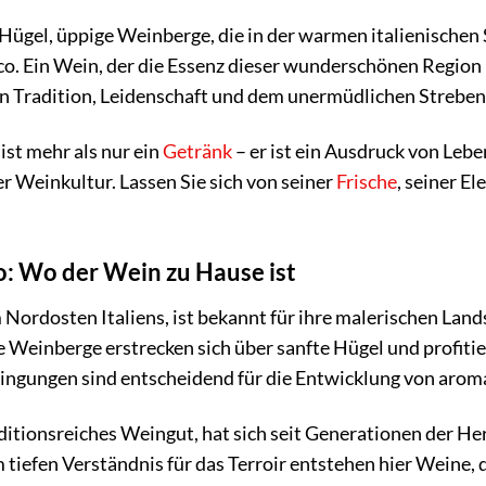
te Hügel, üppige Weinberge, die in der warmen italienische
nco. Ein Wein, der die Essenz dieser wunderschönen Region 
on Tradition, Leidenschaft und dem unermüdlichen Streben
st mehr als nur ein
Getränk
– er ist ein Ausdruck von Leb
er Weinkultur. Lassen Sie sich von seiner
Frische
, seiner E
o: Wo der Wein zu Hause ist
Nordosten Italiens, ist bekannt für ihre malerischen Lands
 Weinberge erstrecken sich über sanfte Hügel und profiti
ingungen sind entscheidend für die Entwicklung von arom
aditionsreiches Weingut, hat sich seit Generationen der H
tiefen Verständnis für das Terroir entstehen hier Weine, d