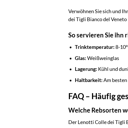
Verwöhnen Sie sich und Ihr
dei Tigli Bianco del Venet
So servieren Sie ihn 
Trinktemperatur:
8-10
Glas:
Weißweinglas
Lagerung:
Kühl und dunk
Haltbarkeit:
Am besten 
FAQ – Häufig ges
Welche Rebsorten we
Der Lenotti Colle dei Tigl