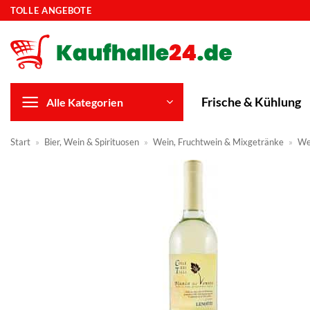
Zum
TOLLE ANGEBOTE
Inhalt
springen
Frische & Kühlung
Alle Kategorien
Start
»
Bier, Wein & Spirituosen
»
Wein, Fruchtwein & Mixgetränke
»
We