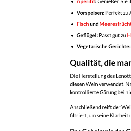
Aperitif
:
Genießen Sie ih
Vorspeisen:
Perfekt zu 
Fisch
und
Meeresfrüch
Geflügel:
Passt gut zu
H
Vegetarische Gerichte:
Qualität, die ma
Die Herstellung des Lenott
diesen Wein verwendet. Na
kontrollierte Gärung bei n
Anschließend reift der Wei
filtriert, um seine Klarhe