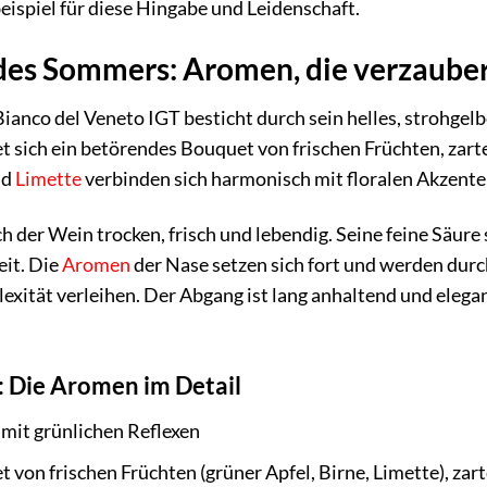
beispiel für diese Hingabe und Leidenschaft.
es Sommers: Aromen, die verzaube
 Bianco del Veneto IGT besticht durch sein helles, strohgel
t sich ein betörendes Bouquet von frischen Früchten, zar
nd
Limette
verbinden sich harmonisch mit floralen Akzent
 der Wein trocken, frisch und lebendig. Seine feine Säur
eit. Die
Aromen
der Nase setzen sich fort und werden dur
xität verleihen. Der Abgang ist lang anhaltend und elegan
e: Die Aromen im Detail
 mit grünlichen Reflexen
 von frischen Früchten (grüner Apfel, Birne, Limette), z