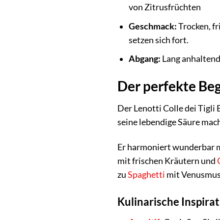
von Zitrusfrüchten
Geschmack:
Trocken, fr
setzen sich fort.
Abgang:
Lang anhaltend 
Der perfekte Beg
Der Lenotti Colle dei Tigli
seine lebendige Säure mac
Er harmoniert wunderbar m
mit frischen Kräutern und
zu
Spaghetti
mit Venusmusc
Kulinarische Inspir