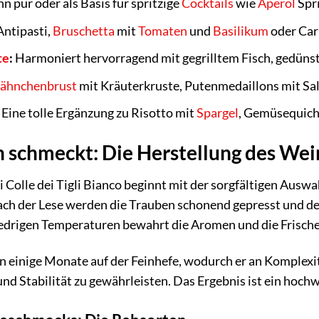
n pur oder als Basis für spritzige
Cocktails
wie
Aperol
Spri
Antipasti,
Bruschetta
mit
Tomaten
und
Basilikum
oder Car
te
:
Harmoniert hervorragend mit gegrilltem Fisch, gedün
ähnchenbrust
mit Kräuterkruste, Putenmedaillons mit Sa
Eine tolle Ergänzung zu Risotto mit
Spargel
, Gemüsequich
n schmeckt: Die Herstellung des Wei
i Colle dei Tigli Bianco beginnt mit der sorgfältigen Ausw
ch der Lese werden die Trauben schonend gepresst und der
iedrigen Temperaturen bewahrt die Aromen und die Frisch
n einige Monate auf der Feinhefe, wodurch er an Komplexit
it und Stabilität zu gewährleisten. Das Ergebnis ist ein h