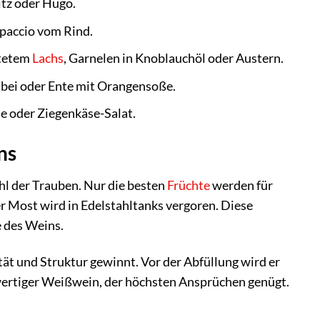
tz oder Hugo.
paccio vom Rind.
stetem
Lachs
, Garnelen in Knoblauchöl oder Austern.
lbei oder Ente mit Orangensoße.
e oder Ziegenkäse-Salat.
ns
ahl der Trauben. Nur die besten
Früchte
werden für
 Most wird in Edelstahltanks vergoren. Diese
e des Weins.
ät und Struktur gewinnt. Vor der Abfüllung wird er
ochwertiger Weißwein, der höchsten Ansprüchen genügt.