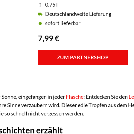
0.75 l
Deutschlandweite Lieferung
sofort lieferbar
7,99
€
ZUM PARTNERSHOP
r Sonne, eingefangen in jeder
Flasche
: Entdecken Sie den
Le
Ihre Sinne verzaubern wird. Dieser edle Tropfen aus dem H
e so schnell nicht vergessen werden.
schichten erzählt