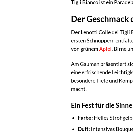
Tigli Bianco ist ein Parade
Der Geschmack d
Der Lenotti Colle dei Tigli
ersten Schnuppern entfalte
von grünem
Apfel
, Birne u
Am Gaumen präsentiert sich
eine erfrischende Leichtigk
besondere Tiefe und Komple
macht.
Ein Fest für die Sinn
Farbe:
Helles Strohgelb
Duft:
Intensives Bouquet