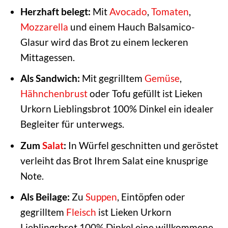
Herzhaft belegt:
Mit
Avocado
,
Tomaten
,
Mozzarella
und einem Hauch Balsamico-
Glasur wird das Brot zu einem leckeren
Mittagessen.
Als Sandwich:
Mit gegrilltem
Gemüse
,
Hähnchenbrust
oder Tofu gefüllt ist Lieken
Urkorn Lieblingsbrot 100% Dinkel ein idealer
Begleiter für unterwegs.
Zum
Salat
:
In Würfel geschnitten und geröstet
verleiht das Brot Ihrem Salat eine knusprige
Note.
Als Beilage:
Zu
Suppen
, Eintöpfen oder
gegrilltem
Fleisch
ist Lieken Urkorn
Lieblingsbrot 100% Dinkel eine willkommene