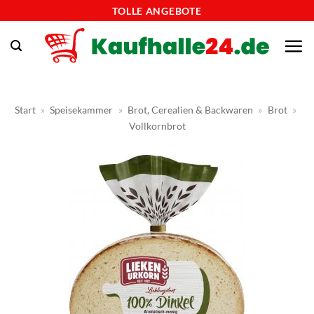
Zum
TOLLE ANGEBOTE
Inhalt
springen
Start
»
Speisekammer
»
Brot, Cerealien & Backwaren
»
Brot
»
Vollkornbrot