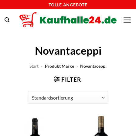
Zum
TOLLE ANGEBOTE
Inhalt
springen
Novantaceppi
Start
»
Produkt Marke
»
Novantaceppi
FILTER