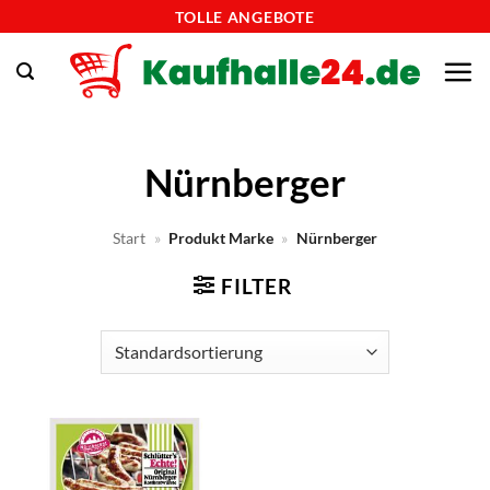
Zum
TOLLE ANGEBOTE
Inhalt
springen
Nürnberger
Start
»
Produkt Marke
»
Nürnberger
FILTER