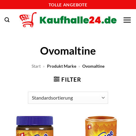
Zum
TOLLE ANGEBOTE
Inhalt
springen
Ovomaltine
Start
»
Produkt Marke
»
Ovomaltine
FILTER