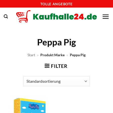
Zum
TOLLE ANGEBOTE
Inhalt
springen
Peppa Pig
Start
»
Produkt Marke
»
Peppa Pig
FILTER