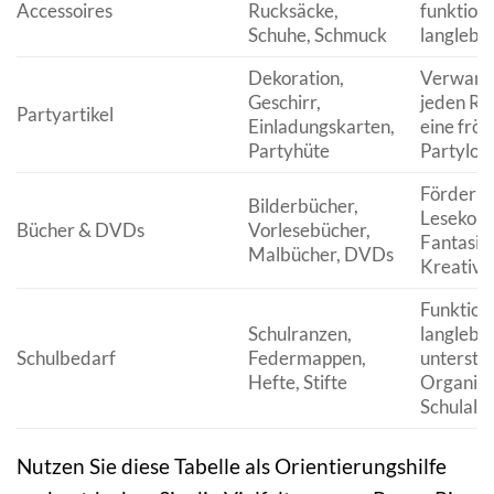
Accessoires
Rucksäcke,
funktiona
Schuhe, Schmuck
langlebig
Dekoration,
Verwand
Geschirr,
jeden Ra
Partyartikel
Einladungskarten,
eine fröh
Partyhüte
Partyloc
Förderun
Bilderbücher,
Lesekom
Bücher & DVDs
Vorlesebücher,
Fantasie
Malbücher, DVDs
Kreativit
Funktiona
Schulranzen,
langlebig
Schulbedarf
Federmappen,
unterstüt
Hefte, Stifte
Organisa
Schulallt
Nutzen Sie diese Tabelle als Orientierungshilfe