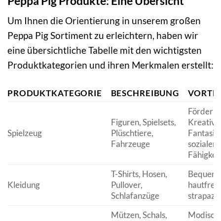
Peppa Pig Produkte: Eine Übersicht
Um Ihnen die Orientierung in unserem großen
Peppa Pig Sortiment zu erleichtern, haben wir
eine übersichtliche Tabelle mit den wichtigsten
Produktkategorien und ihren Merkmalen erstellt:
PRODUKTKATEGORIE
BESCHREIBUNG
VORTEI
Förderun
Figuren, Spielsets,
Kreativit
Spielzeug
Plüschtiere,
Fantasie
Fahrzeuge
sozialen
Fähigkei
T-Shirts, Hosen,
Bequem,
Kleidung
Pullover,
hautfreun
Schlafanzüge
strapazie
Mützen, Schals,
Modisch,