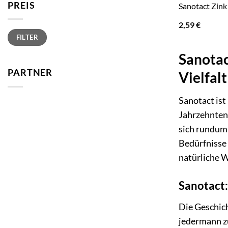
PREIS
Sanotact Zink
2,59
€
Min.
Max.
FILTER
Preis
Preis
Sanotac
PARTNER
Vielfal
Sanotact ist
Jahrzehnten
sich rundum 
Bedürfnisse 
natürliche W
Sanotact:
Die Geschich
jedermann z