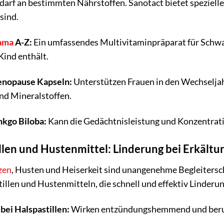
arf an bestimmten Nährstoffen. Sanotact bietet spezielle
sind.
ama
A-Z:
Ein umfassendes Multivitaminpräparat für Schwang
ind enthält.
enopause Kapseln:
Unterstützen Frauen in den Wechseljah
nd Mineralstoffen.
nkgo Biloba:
Kann die Gedächtnisleistung und Konzentrati
llen und Hustenmittel: Linderung bei Erkäl
zen
, Husten und Heiserkeit sind unangenehme Begleiters
illen und Hustenmitteln, die schnell und effektiv Linderun
bei Halspastillen:
Wirken entzündungshemmend und beruh