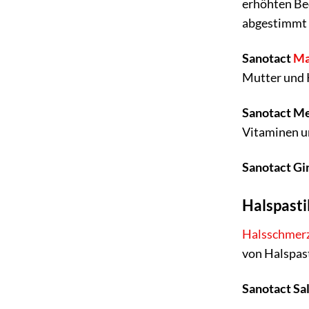
erhöhten Bed
abgestimmt 
Sanotact
M
Mutter und K
Sanotact M
Vitaminen u
Sanotact Gi
Halspasti
Halsschmer
von Halspast
Sanotact Sal