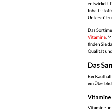
entwickelt. 
Inhaltsstoff
Unterstützun
Das Sortimen
Vitamine
, M
finden Sie d
Qualität un
Das San
Bei Kaufhall
ein Überblic
Vitamine 
Vitamine und