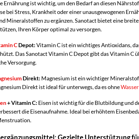
Ernährung ist wichtig, um den Bedarf an diesen Nährstof
se bei Stress, Krankheit oder einer unausgewogenen Ernähr
d Mineralstoffen zu ergänzen. Sanotact bietet eine breite
tützen, Ihren Körper optimal zu versorgen.
tamin C
Depot:
Vitamin C ist ein wichtiges Antioxidans, d
hützt. Das Sanotact Vitamin C Depot gibt das Vitamin C üb
che Versorgung.
gnesium
Direkt:
Magnesium ist ein wichtiger Mineralstof
nesium Direkt ist ideal für unterwegs, da es ohne
Wasser
sen
+ Vitamin C:
Eisen ist wichtig für die Blutbildung und
rbessert die Eisenaufnahme. Ideal bei erhöhtem Eisenbed
Menstruation.
rgänzungsmittel: Gezielte Unterstützung fü