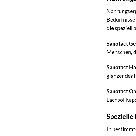
Nahrungserg
Bedürfnisse
die speziell
Sanotact Ge
Menschen, di
Sanotact Ha
glänzendes 
Sanotact O
Lachsöl Kaps
Spezielle
In bestimmte