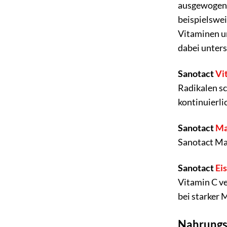
ausgewogene 
beispielswei
Vitaminen un
dabei unters
Sanotact
Vi
Radikalen sc
kontinuierli
Sanotact
Ma
Sanotact Mag
Sanotact
Ei
Vitamin C ve
bei starker 
Nahrungse