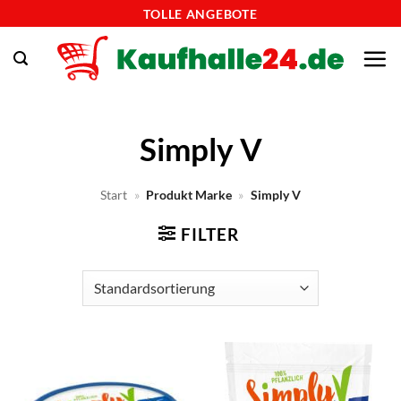
Zum
TOLLE ANGEBOTE
Inhalt
springen
Simply V
Start
»
Produkt Marke
»
Simply V
FILTER