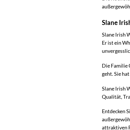
außergewöhn
Slane Iri
Slane Irish 
Er ist ein W
unvergessli
Die Familie 
geht. Sie ha
Slane Irish 
Qualität, Tr
Entdecken Si
außergewöhn
attraktiven 