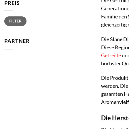
Die Geschich
PREIS
Generationen
Familie den 
Min.
Max.
FILTER
Preis
Preis
gleichzeitig
Die Slane Di
PARTNER
Diese Region
Getreide
und
höchster Qua
Die Produkti
werden. Die
gesamten Her
Aromenvielfa
Die Herst