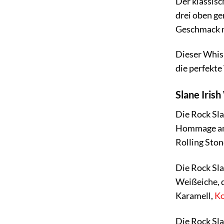
Der klassisc
drei oben ge
Geschmack m
Dieser Whisk
die perfekte
Slane Iris
Die Rock Slan
Hommage an 
Rolling Ston
Die Rock Sla
Weißeiche, 
Karamell,
Ko
Die Rock Sla