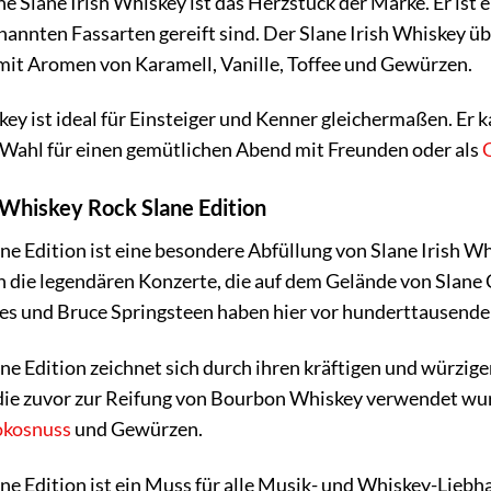
he Slane Irish Whiskey ist das Herzstück der Marke. Er ist
nannten Fassarten gereift sind. Der Slane Irish Whiskey
it Aromen von Karamell, Vanille, Toffee und Gewürzen.
ey ist ideal für Einsteiger und Kenner gleichermaßen. Er k
 Wahl für einen gemütlichen Abend mit Freunden oder als
h Whiskey Rock Slane Edition
e Edition ist eine besondere Abfüllung von Slane Irish Whisk
die legendären Konzerte, die auf dem Gelände von Slane 
es und Bruce Springsteen haben hier vor hunderttausenden
ne Edition zeichnet sich durch ihren kräftigen und würzige
die zuvor zur Reifung von Bourbon Whiskey verwendet wur
kosnuss
und Gewürzen.
ne Edition ist ein Muss für alle Musik- und Whiskey-Liebh