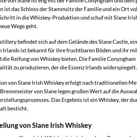
te von Slane ist eng mit der Familie Conyngham und dem 
 ist das Schloss der Stammsitz der Familie und ein Ort vo
Schritt in die Whiskey-Produktion und schuf mit Slane Iri
 neue Wege geht.
stillery befindet sich auf dem Gelände des Slane Castle, ei
 Irlands ist bekannt für ihre fruchtbaren Böden und ihr m
 die Reifung von Whiskey bieten. Die Familie Conyngham h
lität zu produzieren, der die Essenz Irlands widerspiegelt.
on von Slane Irish Whiskey erfolgt nach traditionellen 
 Brennmeister von Slane legen großen Wert auf die Auswah
stellungsprozesses. Das Ergebnis ist ein Whiskey, der dur
lt besticht.
ellung von Slane Irish Whiskey