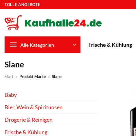
Zum
TOLLE ANGEBOTE
Inhalt
springen
Frische & Kühlung
Alle Kategorien
Slane
Start
»
Produkt Marke
»
Slane
Baby
Bier, Wein & Spirituosen
Drogerie & Reinigen
Frische & Kühlung