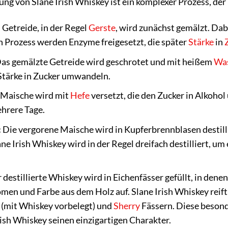
ung von Slane Irish Whiskey ist ein komplexer Prozess, der
Getreide, in der Regel
Gerste
, wird zunächst gemälzt. Da
 Prozess werden Enzyme freigesetzt, die später
Stärke
in
as gemälzte Getreide wird geschrotet und mit heißem
Wa
Stärke in Zucker umwandeln.
 Maische wird mit
Hefe
versetzt, die den Zucker in Alkoho
hrere Tage.
:
Die vergorene Maische wird in Kupferbrennblasen destilli
ane Irish Whiskey wird in der Regel dreifach destilliert, 
 destillierte Whiskey wird in Eichenfässer gefüllt, in den
en und Farbe aus dem Holz auf. Slane Irish Whiskey reift
 (mit Whiskey vorbelegt) und
Sherry
Fässern. Diese besond
ish Whiskey seinen einzigartigen Charakter.