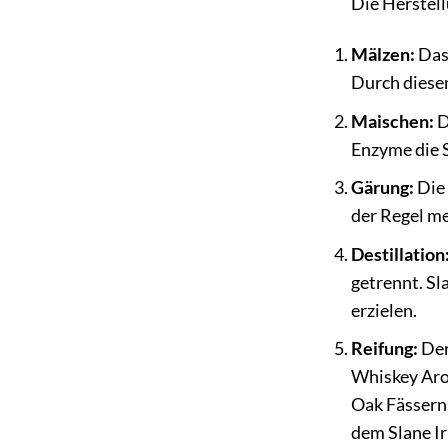
Die Herstell
Mälzen:
Das 
Durch diesen
Maischen:
D
Enzyme die 
Gärung:
Die
der Regel me
Destillation
getrennt. Sl
erzielen.
Reifung:
Der
Whiskey Arom
Oak Fässern
dem Slane Ir