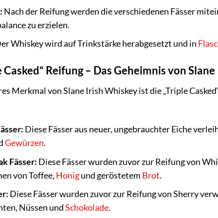
:
Nach der Reifung werden die verschiedenen Fässer mit
lance zu erzielen.
er Whiskey wird auf Trinkstärke herabgesetzt und in
Flas
le Casked“ Reifung – Das Geheimnis von Slane
es Merkmal von Slane Irish Whiskey ist die „Triple Casked“
ässer:
Diese Fässer aus neuer, ungebrauchter Eiche verl
d
Gewürzen
.
k Fässer:
Diese Fässer wurden zuvor zur Reifung von Whis
en von Toffee,
Honig
und geröstetem
Brot
.
er:
Diese Fässer wurden zuvor zur Reifung von Sherry ver
hten, Nüssen und
Schokolade
.