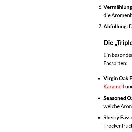
Vermählung
die Aromenba
Abfüllung:
D
Die „Trip
Ein besonder
Fassarten:
Virgin Oak F
Karamell
un
Seasoned Oa
weiche Arom
Sherry Fäss
Trockenfrüc