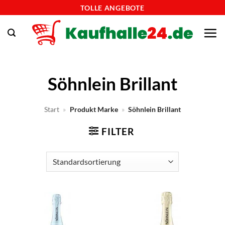
Zum
TOLLE ANGEBOTE
Inhalt
springen
Söhnlein Brillant
Start
»
Produkt Marke
»
Söhnlein Brillant
FILTER