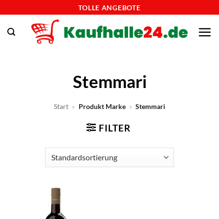
Zum
TOLLE ANGEBOTE
Inhalt
springen
Stemmari
Start
»
Produkt Marke
»
Stemmari
FILTER