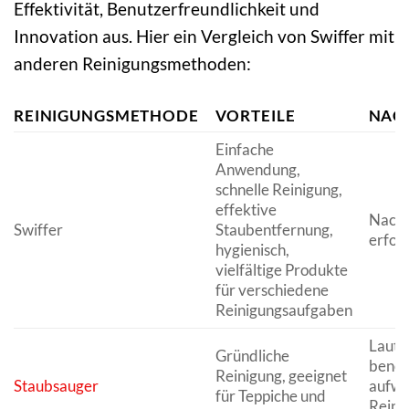
Effektivität, Benutzerfreundlichkeit und
Innovation aus. Hier ein Vergleich von Swiffer mit
anderen Reinigungsmethoden:
REINIGUNGSMETHODE
VORTEILE
NAC
Einfache
Anwendung,
schnelle Reinigung,
effektive
Nachf
Swiffer
Staubentfernung,
erfor
hygienisch,
vielfältige Produkte
für verschiedene
Reinigungsaufgaben
Laut, 
Gründliche
benöt
Reinigung, geeignet
Staubsauger
aufwe
für Teppiche und
Reini