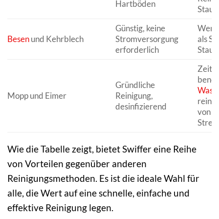
Hartböden
Staub
Günstig, keine
Wenig
Besen
und Kehrblech
Stromversorgung
als Sw
erforderlich
Staub
Zeita
benöti
Gründliche
Wass
Mopp und Eimer
Reinigung,
reini
desinfizierend
von
Strei
Wie die Tabelle zeigt, bietet Swiffer eine Reihe
von Vorteilen gegenüber anderen
Reinigungsmethoden. Es ist die ideale Wahl für
alle, die Wert auf eine schnelle, einfache und
effektive Reinigung legen.