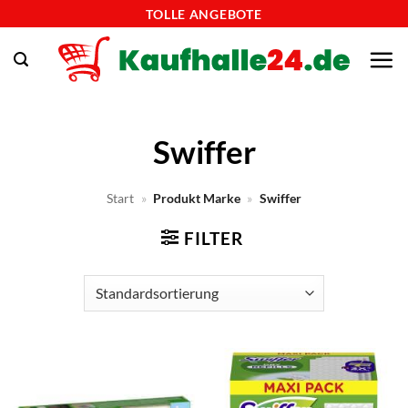
Zum
TOLLE ANGEBOTE
Inhalt
springen
Swiffer
Start
»
Produkt Marke
»
Swiffer
FILTER