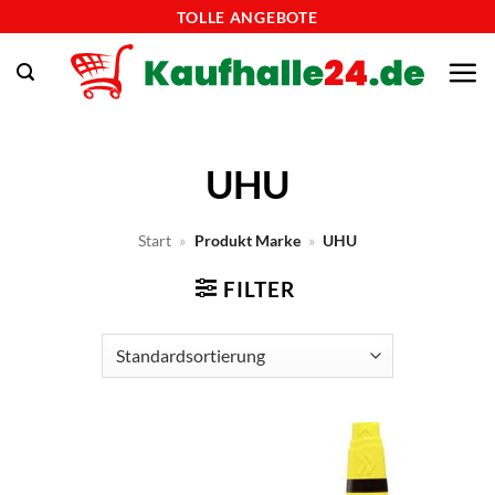
Zum
TOLLE ANGEBOTE
Inhalt
springen
UHU
Start
»
Produkt Marke
»
UHU
FILTER