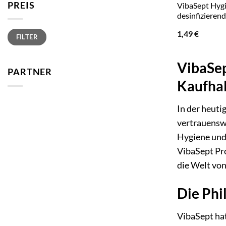
PREIS
VibaSept Hyg
desinfizierend
Min.
Max.
1,49
€
FILTER
Preis
Preis
VibaSep
PARTNER
Kaufhal
In der heuti
vertrauenswü
Hygiene und 
VibaSept Pro
die Welt von
Die Phi
VibaSept hat