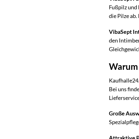
Fußpilz und 
die Pilze ab
VibaSept In
den Intimber
Gleichgewich
Warum V
Kaufhalle24.
Bei uns find
Lieferservic
Große Ausw
Spezialpfleg
Attraktive P