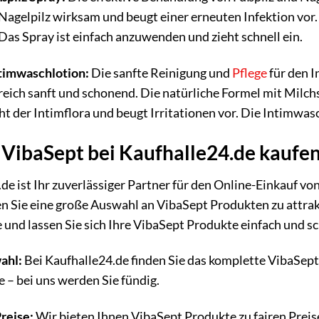
Nagelpilz wirksam und beugt einer erneuten Infektion vor. D
. Das Spray ist einfach anzuwenden und zieht schnell ein.
timwaschlotion:
Die sanfte Reinigung und
Pflege
für den I
eich sanft und schonend. Die natürliche Formel mit Milch
t der Intimflora und beugt Irritationen vor. Die Intimwasc
ibaSept bei Kaufhalle24.de kaufe
de ist Ihr zuverlässiger Partner für den Online-Einkauf v
en Sie eine große Auswahl an VibaSept Produkten zu attra
e und lassen Sie sich Ihre VibaSept Produkte einfach und sc
ahl:
Bei Kaufhalle24.de finden Sie das komplette VibaSep
e – bei uns werden Sie fündig.
reise:
Wir bieten Ihnen VibaSept Produkte zu fairen Preis