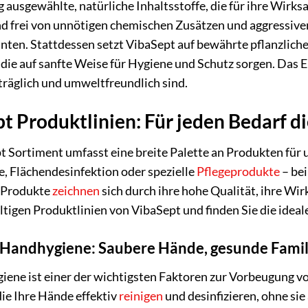
ig ausgewählte, natürliche Inhaltsstoffe, die für ihre Wirk
d frei von unnötigen chemischen Zusätzen und aggressive
nten. Stattdessen setzt VibaSept auf bewährte pflanzliche
die auf sanfte Weise für Hygiene und Schutz sorgen. Das E
träglich und umweltfreundlich sind.
t Produktlinien: Für jeden Bedarf d
t Sortiment umfasst eine breite Palette an Produkten fü
, Flächendesinfektion oder spezielle
Pflegeprodukte
– bei
e Produkte
zeichnen
sich durch ihre hohe Qualität, ihre W
ältigen Produktlinien von VibaSept und finden Sie die ideale
 Handhygiene: Saubere Hände, gesunde Famil
ene ist einer der wichtigsten Faktoren zur Vorbeugung vo
ie Ihre Hände effektiv
reinigen
und desinfizieren, ohne s