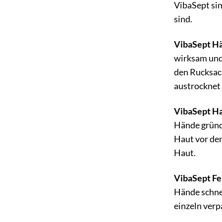
VibaSept sin
sind.
VibaSept Hä
wirksam und 
den Rucksack
austrocknet
VibaSept H
Hände gründl
Haut vor dem
Haut.
VibaSept Fe
Hände schnel
einzeln verp