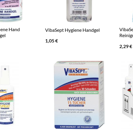
iene Hand
VibaSe
VibaSept Hygiene Handgel
gel
Reinig
1,05
€
2,29
€