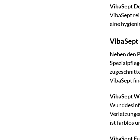
VibaSept De
VibaSept rei
eine hygieni
VibaSept 
Neben den P
Spezialpfle
zugeschnitte
VibaSept fin
VibaSept W
Wunddesinfe
Verletzungen
ist farblos u
VibaSept Fu