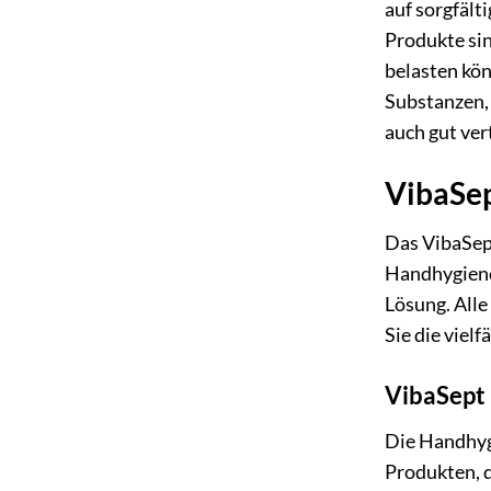
auf sorgfält
Produkte sin
belasten kön
Substanzen, 
auch gut ver
VibaSep
Das VibaSep
Handhygiene
Lösung. All
Sie die vielf
VibaSept
Die Handhygi
Produkten, d