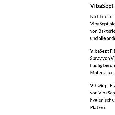
VibaSept 
Nicht nur di
VibaSept bie
von Bakterie
und alle and
VibaSept Fl
Spray von Vi
häufig berüh
Materialien 
VibaSept Fl
von VibaSept
hygienisch u
Plätzen.