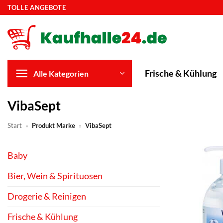
Zum
TOLLE ANGEBOTE
Inhalt
springen
Frische & Kühlung
Alle Kategorien
VibaSept
Start
»
Produkt Marke
»
VibaSept
Baby
Bier, Wein & Spirituosen
Drogerie & Reinigen
Frische & Kühlung