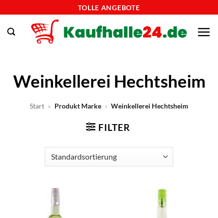
Zum
TOLLE ANGEBOTE
Inhalt
springen
Weinkellerei Hechtsheim
Start
»
Produkt Marke
»
Weinkellerei Hechtsheim
FILTER