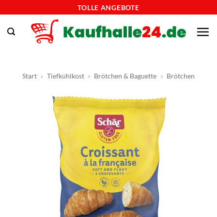
Zum
TOLLE ANGEBOTE
Inhalt
springen
Start
»
Tiefkühlkost
»
Brötchen & Baguette
»
Brötchen