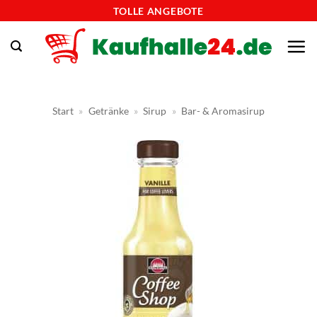
Zum
TOLLE ANGEBOTE
Inhalt
springen
Start
»
Getränke
»
Sirup
»
Bar- & Aromasirup