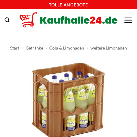
Zum
TOLLE ANGEBOTE
Inhalt
springen
Start
»
Getränke
»
Cola & Limonaden
»
weitere Limonaden